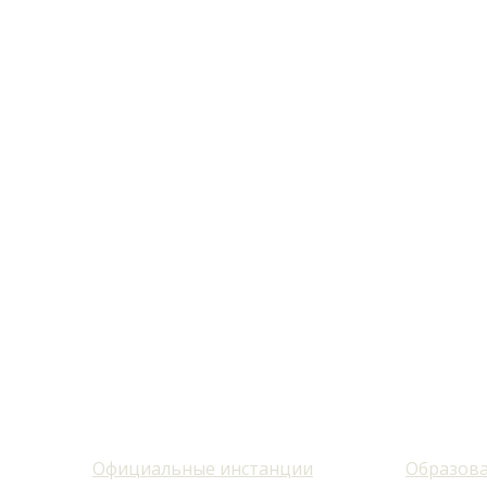
Официальные инстанции
Образова