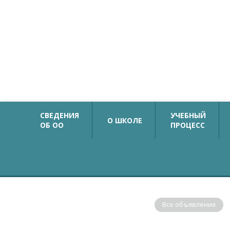
Официальный сайт
Государственное бюджетное общеобразовательн
учреждение средняя общеобразовательная школа №
с углубленным изучением немецкого языка
Калининского района Санкт-Петербурга
СВЕДЕНИЯ
УЧЕБНЫЙ
О ШКОЛЕ
ОБ ОО
ПРОЦЕСС
ОБЪЯВЛЕНИЯ
Все объявления
В соответствии с рекомендациями