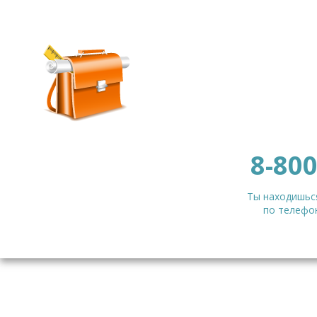
8-800
Ты находишься
по телефон