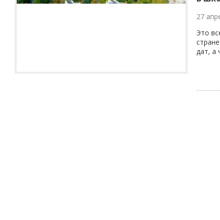
27 апр
Это вс
стране
дат, а