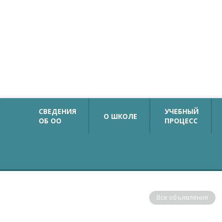
Официальный сайт
Государственное бюджетное общеобразовательн
учреждение средняя общеобразовательная школа №
с углубленным изучением немецкого языка
Калининского района Санкт-Петербурга
СВЕДЕНИЯ
УЧЕБНЫЙ
О ШКОЛЕ
ОБ ОО
ПРОЦЕСС
ОБЪЯВЛЕНИЯ
Все объявления
В соответствии с рекомендациями