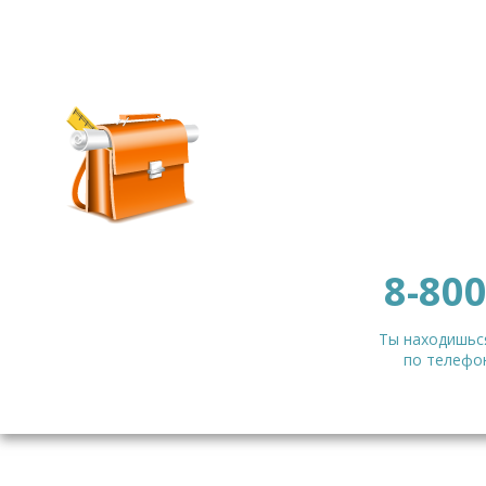
8-800
Ты находишься
по телефон