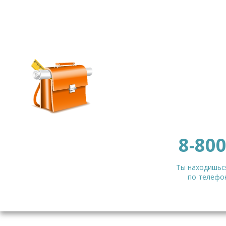
8-800
Ты находишься
по телефон