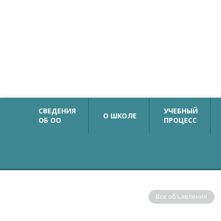
Официальный сайт
Государственное бюджетное общеобразовательн
учреждение средняя общеобразовательная школа №
с углубленным изучением немецкого языка
Калининского района Санкт-Петербурга
СВЕДЕНИЯ
УЧЕБНЫЙ
О ШКОЛЕ
ОБ ОО
ПРОЦЕСС
ОБЪЯВЛЕНИЯ
Все объявления
В соответствии с рекомендациями