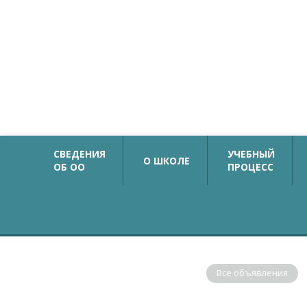
Официальный сайт
Государственное бюджетное общеобразовательн
учреждение средняя общеобразовательная школа №
с углубленным изучением немецкого языка
Калининского района Санкт-Петербурга
СВЕДЕНИЯ
УЧЕБНЫЙ
О ШКОЛЕ
ОБ ОО
ПРОЦЕСС
ОБЪЯВЛЕНИЯ
Все объявления
В соответствии с рекомендациями