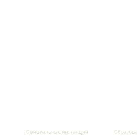
Официальные инстанции
Образова