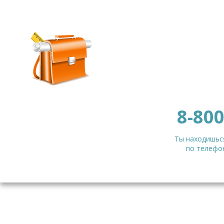
8-800
Ты находишься
по телефон