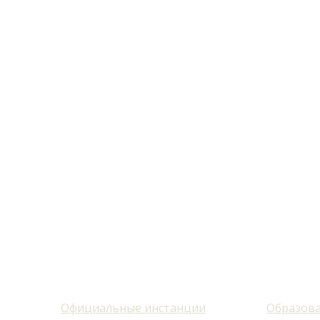
Официальные инстанции
Образова