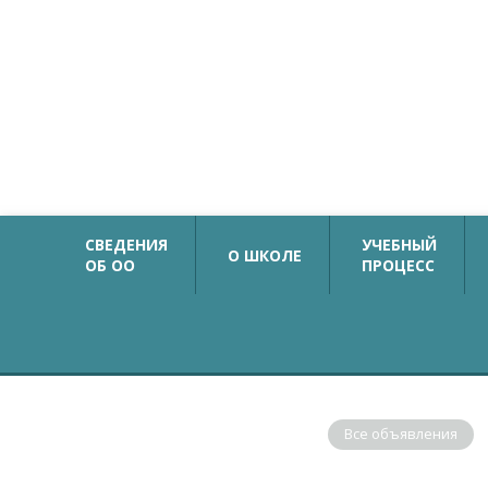
Официальный сайт
Государственное бюджетное общеобразовательн
учреждение средняя общеобразовательная школа №
с углубленным изучением немецкого языка
Калининского района Санкт-Петербурга
СВЕДЕНИЯ
УЧЕБНЫЙ
О ШКОЛЕ
ОБ ОО
ПРОЦЕСС
ОБЪЯВЛЕНИЯ
Все объявления
В соответствии с рекомендациями