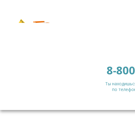
8-800
Ты находишься
по телефон