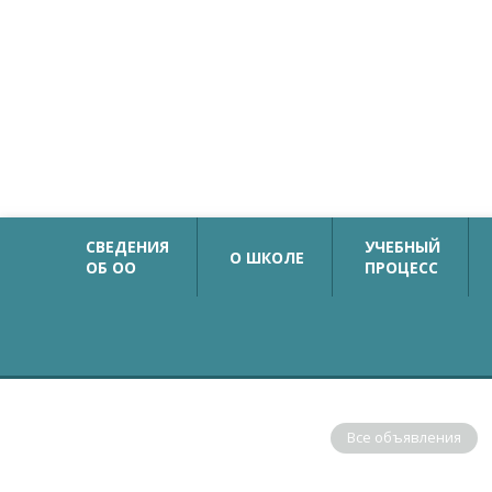
Официальный сайт
Государственное бюджетное общеобразовательн
учреждение средняя общеобразовательная школа №
с углубленным изучением немецкого языка
Калининского района Санкт-Петербурга
СВЕДЕНИЯ
УЧЕБНЫЙ
О ШКОЛЕ
ОБ ОО
ПРОЦЕСС
ОБЪЯВЛЕНИЯ
Все объявления
В соответствии с рекомендациями