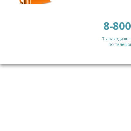
8-800
Ты находишься
по телефон