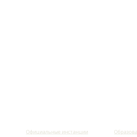
Официальные инстанции
Образова