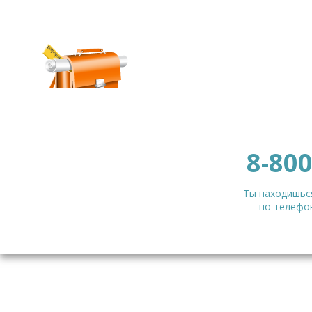
8-800
Ты находишься
по телефон