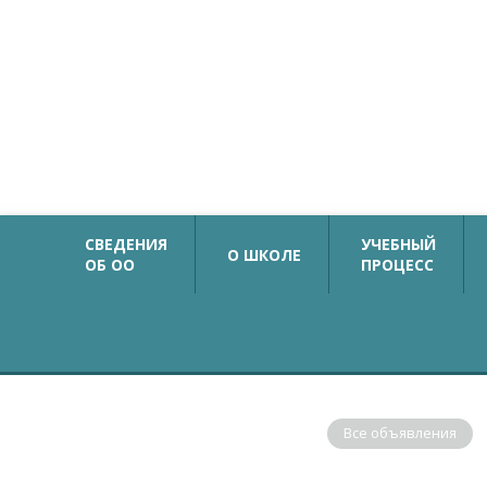
Официальный сайт
Государственное бюджетное общеобразовательн
учреждение средняя общеобразовательная школа №
с углубленным изучением немецкого языка
Калининского района Санкт-Петербурга
СВЕДЕНИЯ
УЧЕБНЫЙ
О ШКОЛЕ
ОБ ОО
ПРОЦЕСС
ОБЪЯВЛЕНИЯ
Все объявления
В соответствии с рекомендациями