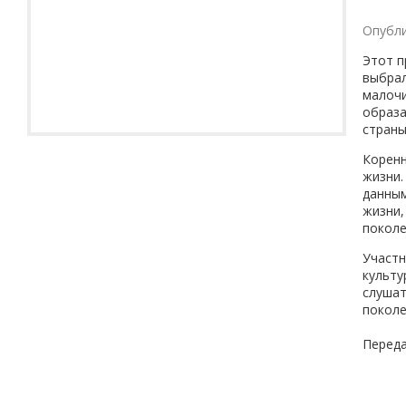
Опубли
Этот п
выбрал
малочи
образа
страны
Коренн
жизни.
данным
жизни,
поколе
Участн
культу
слушат
поколе
Переда