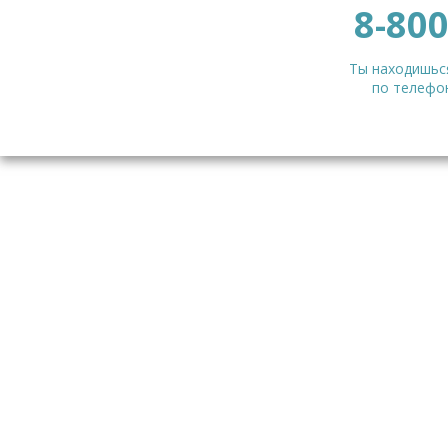
8-800
Ты находишься
по телефон