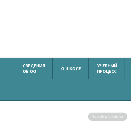
Официальный сайт
Государственное бюджетное общеобразовательн
учреждение средняя общеобразовательная школа №
с углубленным изучением немецкого языка
Калининского района Санкт-Петербурга
СВЕДЕНИЯ
УЧЕБНЫЙ
О ШКОЛЕ
ОБ ОО
ПРОЦЕСС
ОБЪЯВЛЕНИЯ
Все объявления
В соответствии с рекомендациями